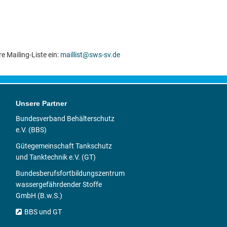
 Mailing-Liste ein:
maillist@sws-sv.de
Unsere Partner
Bundesverband Behälterschutz
e.V. (BBS)
Gütegemeinschaft Tankschutz
und Tanktechnik e.V. (GT)
Bundesberufsfortbildungszentrum
wassergefährdender Stoffe
GmbH (B.w.S.)
BBS und GT