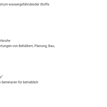
zentrum wassergefährdender Stoffe
rlsruhe
htungen von Behältern, Planung, Bau,
z“
Seminaren für betrieblich