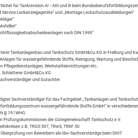
rtlicher für Tankrevision AI –AIII und B beim Bundesberufsfortbildungs
nd Service Leckanzeigegeräte“ und „Montage Leckschutzauskleidungen“
nkläger“
kstellen“
ichtflüssigkeitsabscheideanlagen nach DIN 1999“
hlatterer Tankanlagenbau und Tankschutz GmbH&Co.KG in Freiburg und Ka
Anlagen für wassergefährdende Stoffe, Reinigung, Wartung und Beschic
 Pflegedienstanlagen, Werkstatteinrichtungen etc.
a. Schlatterer GmbH&Co.KG
 Sachverständiger und Gutachter
reidigter Sachverständiger für das Fachgebiet „Tankanlagen und Tankschut
sfortbildungszentrum wassergefährdende Stoffe GmbH“ in verschiedenen 
ch § 19 l WHG
igen Prüfungskommisionen der Gütegemeinschaft Tankschutz e.V.
beitskreisen z.B. TRGS 507, TRwS, TRbF 50
r Überprüfung von Bewerbern als öbv-Sachverständge beim DIHT