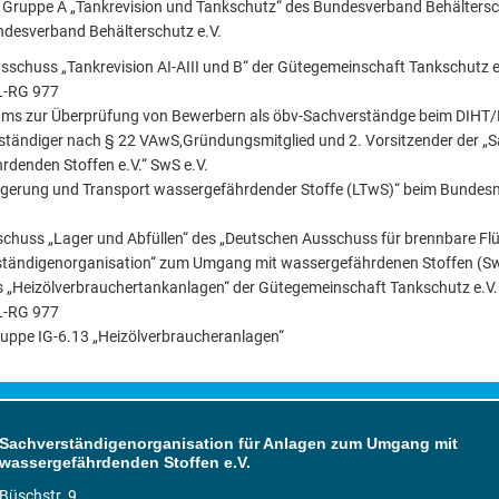
r Gruppe A „Tankrevision und Tankschutz“ des Bundesverband Behältersc
undesverband Behälterschutz e.V.
huss „Tankrevision AI-AIII und B“ der Gütegemeinschaft Tankschutz e.V.
L-RG 977
iums zur Überprüfung von Bewerbern als öbv-Sachverständge beim DIHT
ständiger nach § 22 VAwS,Gründungsmitglied und 2. Vorsitzender der „
enden Stoffen e.V.“ SwS e.V.
Lagerung und Transport wassergefährdender Stoffe (LTwS)“ beim Bundesm
chuss „Lager und Abfüllen“ des „Deutschen Ausschuss für brennbare Flü
erständigenorganisation“ zum Umgang mit wassergefährdenen Stoffen (Sw
Heizölverbrauchertankanlagen“ der Gütegemeinschaft Tankschutz e.V. un
L-RG 977
gruppe IG-6.13 „Heizölverbraucheranlagen“
Sachverständigenorganisation für Anlagen zum Umgang mit
wassergefährdenden Stoffen e.V.
Büschstr. 9