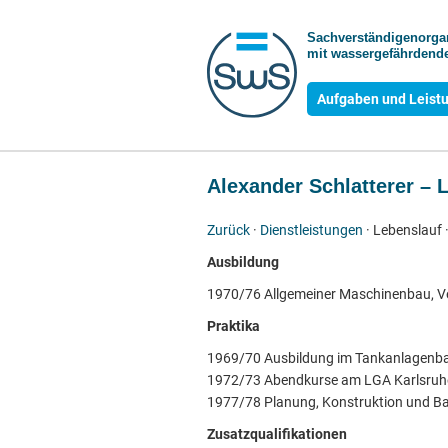
Sachverständigen­org
mit wasser­gefährdende
Aufgaben und Leist
Alexander Schlatterer – 
Zurück
·
Dienstleistungen
· Lebenslauf 
Ausbildung
1970/76 Allgemeiner Maschinenbau, Ver
Praktika
1969/70 Ausbildung im Tankanlagenbau,
1972/73 Abendkurse am LGA Karlsruhe 
1977/78 Planung, Konstruktion und Ba
Zusatzqualifikationen