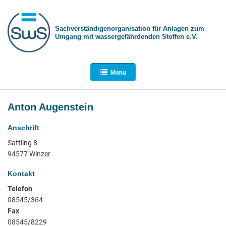
Sachverständigen­organisation für Anlagen zum
Umgang mit wasser­gefährdenden Stoffen e.V.
Menu
Anton Augenstein
Anschrift
Sattling 8
94577 Winzer
Kontakt
Telefon
08545/364
Fax
08545/8229