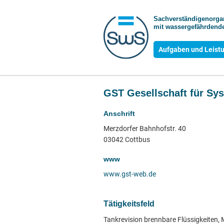
Sachverständigen­org
mit wasser­gefährdende
Aufgaben und Leist
GST Gesellschaft für Sy
Anschrift
Merzdorfer Bahnhofstr. 40
03042 Cottbus
www
www.gst-web.de
Tätigkeitsfeld
Tankrevision brennbare Flüssigkeiten