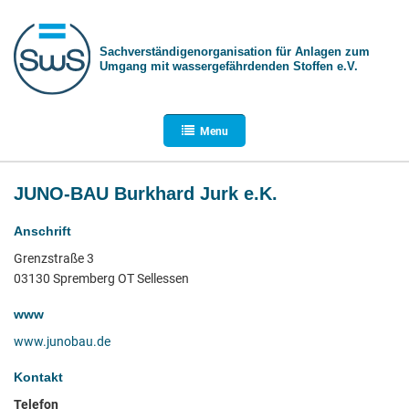
Sachverständigen­organisation für Anlagen zum
Umgang mit wasser­gefährdenden Stoffen e.V.
Menu
JUNO-BAU Burkhard Jurk e.K.
Anschrift
Grenzstraße 3
03130 Spremberg OT Sellessen
www
www.junobau.de
Kontakt
Telefon