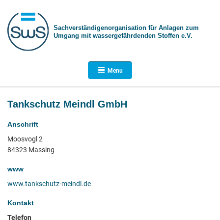
Sachverständigen­organisation für Anlagen zum
Umgang mit wasser­gefährdenden Stoffen e.V.
Menu
Tankschutz Meindl GmbH
Anschrift
Moosvogl 2
84323 Massing
www
www.tankschutz-meindl.de
Kontakt
Telefon