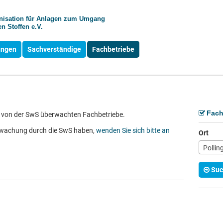
anisation für Anlagen zum Umgang
n Stoffen e.V.
ungen
Sachverständige
Fachbetriebe
Fach
der von der SwS überwachten Fachbetriebe.
rwachung durch die SwS haben,
wenden Sie sich bitte an
Ort
Pollin
Suc