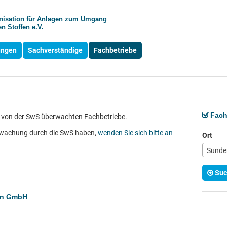
anisation für Anlagen zum Umgang
n Stoffen e.V.
ungen
Sachverständige
Fachbetriebe
Fach
der von der SwS überwachten Fachbetriebe.
rwachung durch die SwS haben,
wenden Sie sich bitte an
Ort
Sunder
Suc
en GmbH